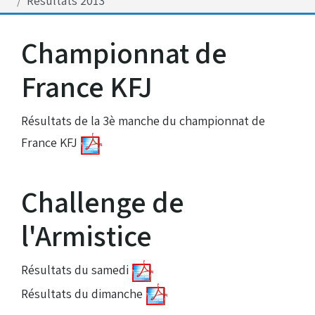
Résultats 2013
Bénévoles
Virage par Virage
Championnat de
Les 50 ans du club
France KFJ
Vue aérienne
Dons aux associations
Résultats de la 3è manche du championnat de
Accès au circuit
France KFJ
Chronos et Rapports
Challenge de
l'Armistice
Horaires d'ouverture
Résultats du samedi
Equipements Vidéo
Résultats du dimanche