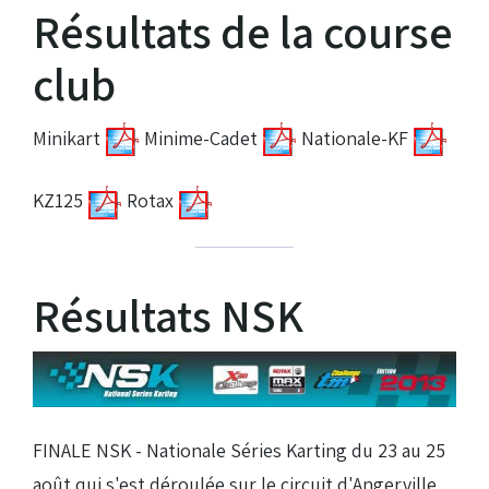
Résultats de la course
Droits de piste
club
Homologation circuit
Minikart
Minime-Cadet
Nationale-KF
KZ125
Rotax
Résultats NSK
FINALE NSK - Nationale Séries Karting du 23 au 25
août qui s'est déroulée sur le circuit d'Angerville