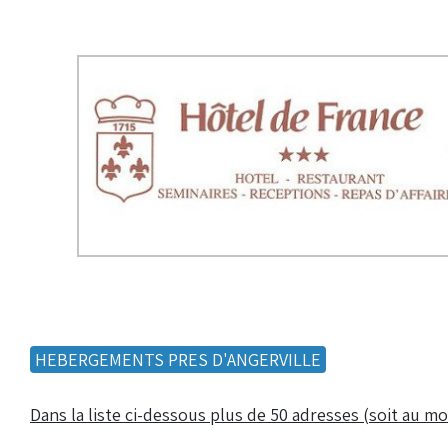
Bénévoles
Virage par Virage
Les 50 ans du club
Vue aérienne
Dons aux associations
Accès au circuit
Chronos et Rapports
Horaires d'ouverture
HEBERGEMENTS PRES D'ANGERVILLE
Equipements Vidéo
Dans la liste ci-dessous plus de 50 adresses (soit au m