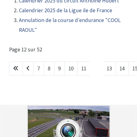
Calendrier 2025 du circuit Anthoine Hubert
Calendrier 2025 de la Ligue ile de France
Annulation de la course d'endurance "COOL
RAOUL"
(Réservé aux licenciés d'Angerville)
Droit de piste annuel autre club : voir avec le RKO
sur le circuit
Page 12 sur 52
7
8
9
10
11
12
13
14
1