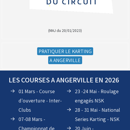
(MAJ du 20/01/2023)
PRATIQUER LE KARTING
A ANGERVILLE
LES COURSES A ANGERVILLE EN 2026
(Réservé aux licenciés d'Angerville)
Droit de piste annuel autre club : voir avec le RKO
01 Mars - Course
23 -24 Mai - Roulage
sur le circuit
d'ouverture - Inter-
engagés NSK
Clubs
28 - 31 Mai - National