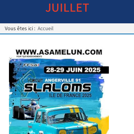
JUILLET
Bénévoles
Virage par Virage
Les 50 ans du club
Vous êtes ici :
Accueil
Vue aérienne
Dons aux associations
Accès au circuit
Chronos et Rapports
Horaires d'ouverture
Equipements Vidéo