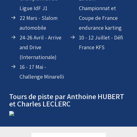
07-08 Mars -
Series Karting - NSK
Championnat de
20 Juin -
Ligue IdF J1
Championnat et
22 Mars - Slalom
Coupe de France
automobile
endurance karting
24-26 Avril - Arrive
10 - 12 Juillet - Défi
and Drive
France KFS
(Internationale)
16 - 17 Mai -
Challenge Minarelli
Tours de piste par Anthoine HUBERT
et Charles LECLERC