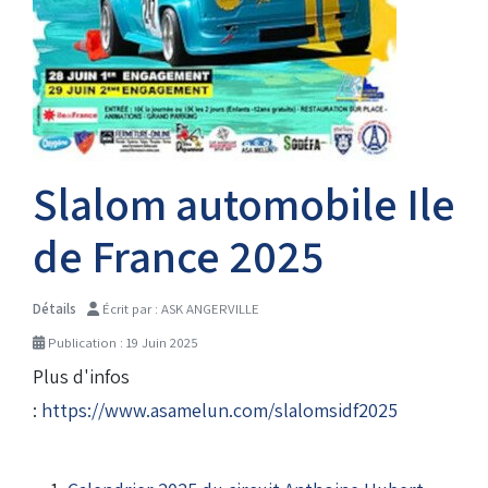
Droits de piste
Homologation circuit
Slalom automobile Ile
de France 2025
Détails
Écrit par :
ASK ANGERVILLE
Publication : 19 Juin 2025
Plus d'infos
:
https://www.asamelun.com/slalomsidf2025