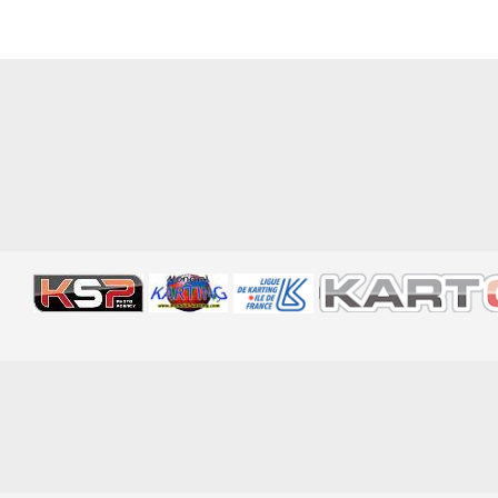
Bénévoles
Virage par Virage
Les 50 ans du club
Vue aérienne
Dons aux associations
Accès au circuit
Chronos et Rapports
Horaires d'ouverture
Equipements Vidéo