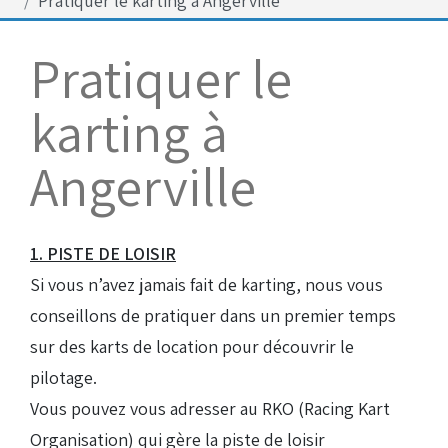
Pratiquer le karting à Angerville
Bénévoles
Virage par Virage
Pratiquer le
Les 50 ans du club
karting à
Vue aérienne
Dons aux associations
Angerville
Accès au circuit
1. PISTE DE LOISIR
Chronos et Rapports
Si vous n’avez jamais fait de karting, nous vous
conseillons de pratiquer dans un premier temps
Horaires d'ouverture
sur des karts de location pour découvrir le
pilotage.
Equipements Vidéo
Vous pouvez vous adresser au RKO (Racing Kart
Organisation) qui gère la piste de loisir