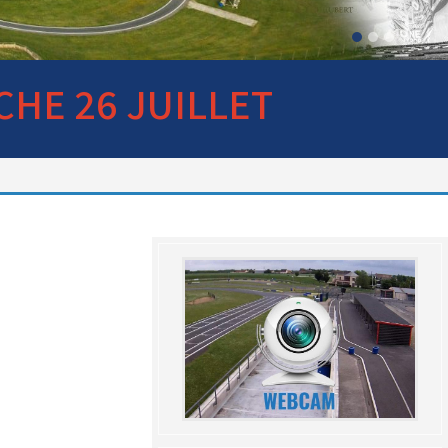
club : voir avec le RKO sur le
circuit
CHE 26 JUILLET