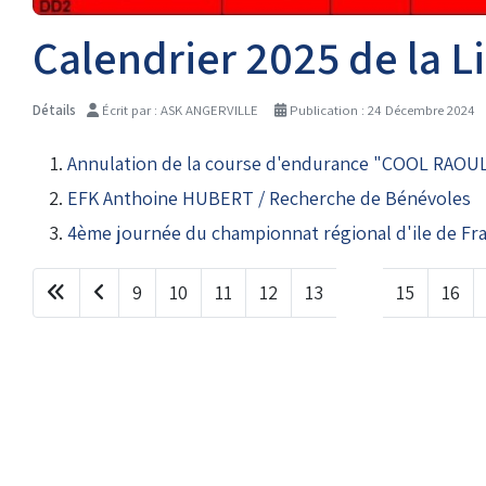
Droits de piste
Calendrier 2025 de la L
Détails
Écrit par :
ASK ANGERVILLE
Publication : 24 Décembre 2024
Homologation circuit
Annulation de la course d'endurance "COOL RAOU
EFK Anthoine HUBERT / Recherche de Bénévoles
4ème journée du championnat régional d'ile de Fr
9
10
11
12
13
14
15
16