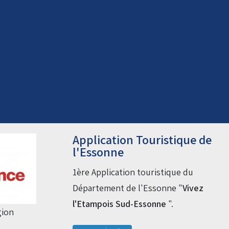
Droit de piste annuel autre
club : voir avec le RKO sur le
circuit
Application Touristique de
l'Essonne
1ère Application touristique du
Département de l'Essonne "
Vivez
l'Etampois Sud-Essonne
".
gion