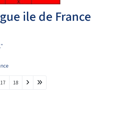
igue ile de France
L"
ance
17
18