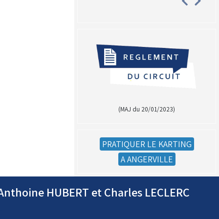
(MAJ du 20/01/2023)
PRATIQUER LE KARTING
A ANGERVILLE
r Anthoine HUBERT et Charles LECLERC
(Réservé aux licenciés d'Angerville)