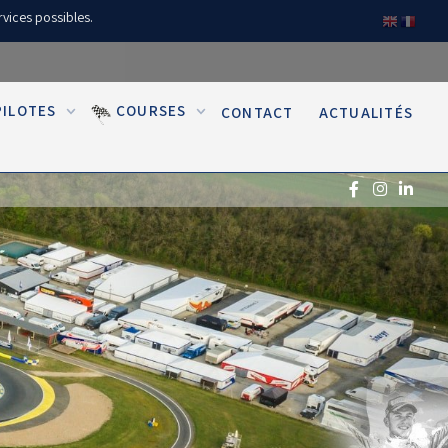
rvices possibles.
PILOTES
COURSES
CONTACT
ACTUALITÉS
(Réservé aux licenciés d'Angerville)
Droit de piste annuel autre