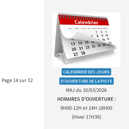
(Réservé aux licenciés d'Angerville)
Droit de piste annuel autre
club : voir avec le RKO sur le
circuit
CALENDRIER DES JOURS
Page 14 sur 52
D'OUVERTURE DE LA PISTE
MAJ du 10/03/2026
HORAIRES D'OUVERTURE :
9H00-12H et 14H-18H00
(Hiver 17H30)