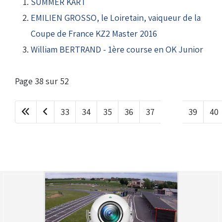
SUMMER KART
EMILIEN GROSSO, le Loiretain, vaiqueur de la
Coupe de France KZ2 Master 2016
William BERTRAND - 1ère course en OK Junior
(Réservé aux licenciés d'Angerville)
Droit de piste annuel autre club : voir avec le RKO
sur le circuit
Page 38 sur 52
33
34
35
36
37
38
39
40