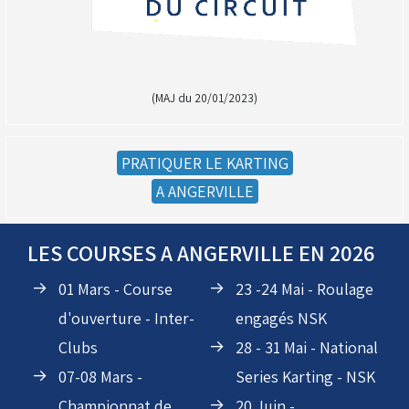
(MAJ du 20/01/2023)
PRATIQUER LE KARTING
A ANGERVILLE
LES COURSES A ANGERVILLE EN 2026
(Réservé aux licenciés d'Angerville)
Droit de piste annuel autre club : voir avec le RKO
01 Mars - Course
23 -24 Mai - Roulage
sur le circuit
d'ouverture - Inter-
engagés NSK
Clubs
28 - 31 Mai - National