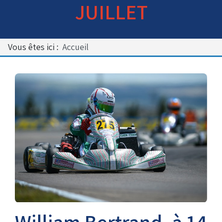
JUILLET
Bénévoles
Virage par Virage
Les 50 ans du club
Vous êtes ici :
Accueil
Vue aérienne
Dons aux associations
Accès au circuit
Chronos et Rapports
Horaires d'ouverture
Equipements Vidéo
William Bertrand, à 14