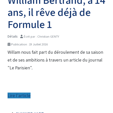
ans, il rêve déjà de
Droits de piste
Formule 1
Homologation circuit
Détails
Écrit par :
Christian GENTY
Publication : 19 Juillet 2016
Willam nous fait part du déroulement de sa saison
et de ses ambitions à travers un article du journal
"Le Parisien".
Lire l'article