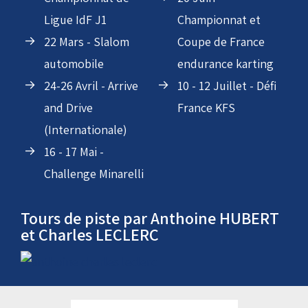
07-08 Mars -
Series Karting - NSK
Championnat de
20 Juin -
Ligue IdF J1
Championnat et
22 Mars - Slalom
Coupe de France
automobile
endurance karting
24-26 Avril - Arrive
10 - 12 Juillet - Défi
and Drive
France KFS
(Internationale)
16 - 17 Mai -
Challenge Minarelli
Tours de piste par Anthoine HUBERT
et Charles LECLERC