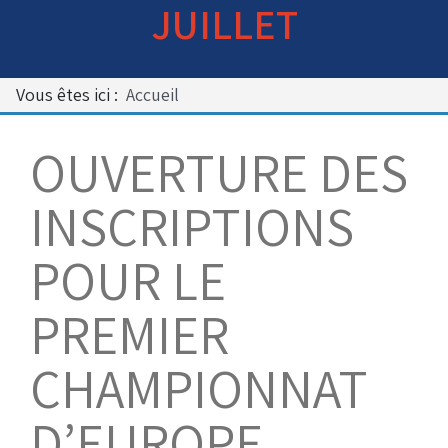
JUILLET
Bénévoles
Virage par Virage
Les 50 ans du club
Vous êtes ici :
Accueil
Vue aérienne
Dons aux associations
OUVERTURE DES
Accès au circuit
INSCRIPTIONS
POUR LE
Chronos et Rapports
PREMIER
Horaires d'ouverture
CHAMPIONNAT
Equipements Vidéo
D’EUROPE