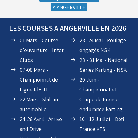
A ANGERVILLE
LES COURSES A ANGERVILLE EN 2026
01 Mars - Course
23 -24 Mai - Roulage
(Réservé aux licenciés d'Angerville)
d'ouverture - Inter-
engagés NSK
Droit de piste annuel autre club : voir avec le RKO
Clubs
28 - 31 Mai - National
sur le circuit
07-08 Mars -
Series Karting - NSK
Championnat de
20 Juin -
Ligue IdF J1
Championnat et
22 Mars - Slalom
Coupe de France
automobile
endurance karting
24-26 Avril - Arrive
10 - 12 Juillet - Défi
and Drive
France KFS