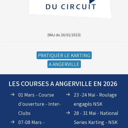
(MAJ du 20/01/2023)
PRATIQUER LE KARTING
(Réservé aux licenciés d'Angerville)
A ANGERVILLE
Droit de piste annuel autre club : voir avec le RKO
sur le circuit
LES COURSES A ANGERVILLE EN 2026
01 Mars - Course
23 -24 Mai - Roulage
d'ouverture - Inter-
engagés NSK