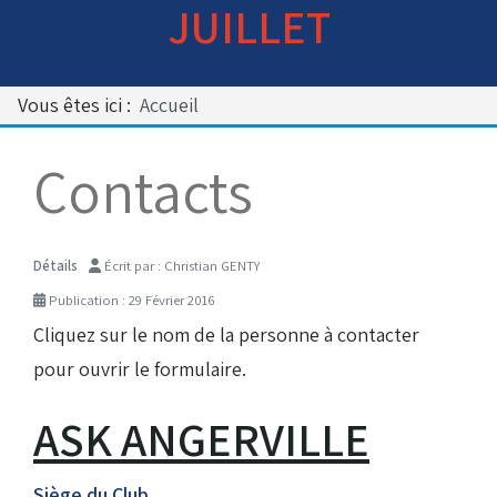
JUILLET
Bénévoles
Virage par Virage
Les 50 ans du club
Vous êtes ici :
Accueil
Vue aérienne
Dons aux associations
Contacts
Accès au circuit
Détails
Écrit par :
Christian GENTY
Chronos et Rapports
Publication : 29 Février 2016
Cliquez sur le nom de la personne à contacter
pour ouvrir le formulaire.
Horaires d'ouverture
ASK ANGERVILLE
Equipements Vidéo
Siège du Club