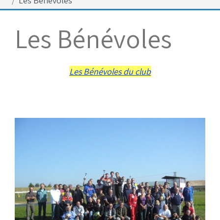
Les Bénévoles
Bénévoles
Virage par Virage
Les Bénévoles
Les 50 ans du club
Vue aérienne
Dons aux associations
Les Bénévoles du club
Accès au circuit
Chronos et Rapports
Horaires d'ouverture
Equipements Vidéo