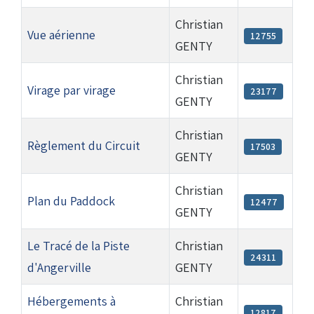
Christian
Droits de piste
Vue aérienne
12755
GENTY
Homologation circuit
Christian
Virage par virage
23177
GENTY
Christian
Règlement du Circuit
17503
GENTY
Christian
Plan du Paddock
12477
GENTY
Le Tracé de la Piste
Christian
24311
d'Angerville
GENTY
Hébergements à
Christian
12817