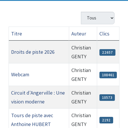
Bénévoles
Virage par Virage
Afficher #
Les 50 ans du club
Vue aérienne
Titre
Auteur
Clics
Dons aux associations
Articles
Christian
Droits de piste 2026
Accès au circuit
22657
GENTY
Christian
Chronos et Rapports
Webcam
108461
GENTY
Circuit d'Angerville : Une
Christian
Horaires d'ouverture
10573
vision moderne
GENTY
Tours de piste avec
Christian
Equipements Vidéo
2192
Anthoine HUBERT
GENTY