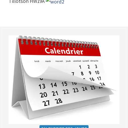
Tillotson HW19A
Droits de piste
Homologation circuit