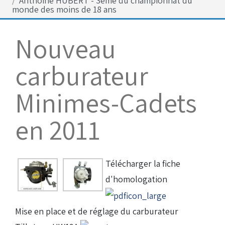
Anthoine HUBERT - 3ème du championnat du
Bénévoles
monde des moins de 18 ans
Virage par Virage
Nouveau
Les 50 ans du club
Vue aérienne
carburateur
Dons aux associations
Minimes-Cadets
Accès au circuit
en 2011
Chronos et Rapports
Télécharger la fiche
Horaires d'ouverture
d'homologation
Equipements Vidéo
Mise en place et de réglage du carburateur