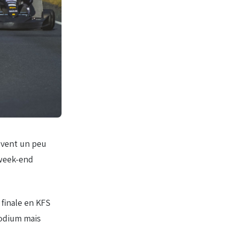
t vent un peu
 week-end
finale en KFS
podium mais