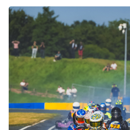
Bénévoles
Virage par Virage
Les 50 ans du club
Vue aérienne
Dons aux associations
Accès au circuit
Chronos et Rapports
Horaires d'ouverture
Equipements Vidéo