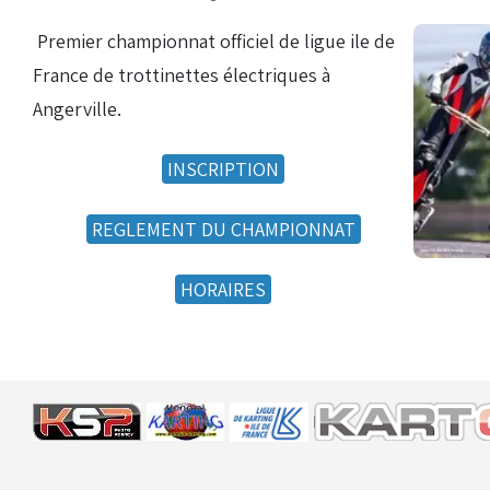
Bénévoles
Virage par Virage
Premier championnat officiel de ligue ile de
France de trottinettes électriques à
Les 50 ans du club
Angerville.
Vue aérienne
Dons aux associations
INSCRIPTION
Accès au circuit
REGLEMENT DU CHAMPIONNAT
Chronos et Rapports
HORAIRES
Horaires d'ouverture
Equipements Vidéo