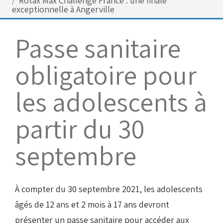
Rotax Max Challenge France : une finale
Bénévoles
exceptionnelle à Angerville
Virage par Virage
Passe sanitaire
Les 50 ans du club
Vue aérienne
obligatoire pour
Dons aux associations
les adolescents à
Accès au circuit
partir du 30
Chronos et Rapports
septembre
Horaires d'ouverture
À compter du 30 septembre 2021, les adolescents
Equipements Vidéo
âgés de 12 ans et 2 mois à 17 ans devront
présenter un passe sanitaire pour accéder aux