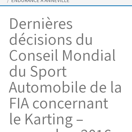
ENDURANCE A ANNEVILLE
Bénévoles
Virage par Virage
Dernières
Les 50 ans du club
décisions du
Vue aérienne
Dons aux associations
Conseil Mondial
Accès au circuit
du Sport
Chronos et Rapports
Automobile de la
FIA concernant
Horaires d'ouverture
le Karting –
Equipements Vidéo