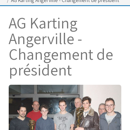
AG Karting Angerville - Changement de président
Bénévoles
Virage par Virage
AG Karting
Les 50 ans du club
Angerville -
Vue aérienne
Dons aux associations
Changement de
Accès au circuit
président
Chronos et Rapports
Horaires d'ouverture
Equipements Vidéo